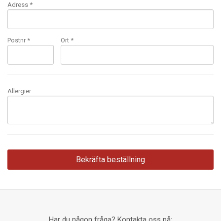
Adress *
Postnr *
Ort *
Allergier
Har du någon fråga? Kontakta oss på: