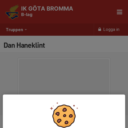
IK GÖTA BROMMA
B-lag
Logga in
Truppen
Dan Haneklint
Position
-