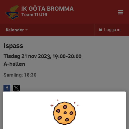
IK GÖTA BROMMA
Team 11 U16
Logga in
Kalender
Ispass
Tisdag 21 nov 2023, 19:00-20:00
A-hallen
Samling: 18:30