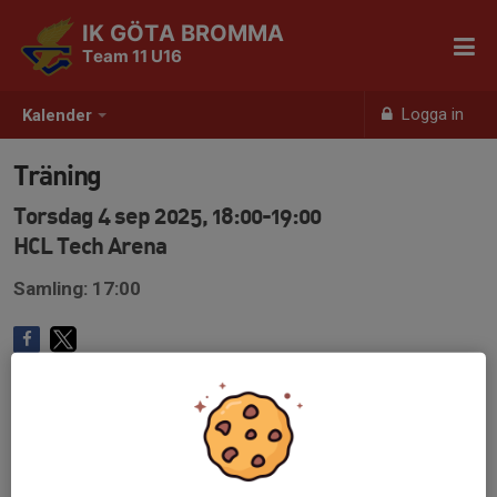
IK GÖTA BROMMA
Team 11 U16
Logga in
Kalender
Träning
Torsdag 4 sep 2025, 18:00-19:00
HCL Tech Arena
Samling: 17:00