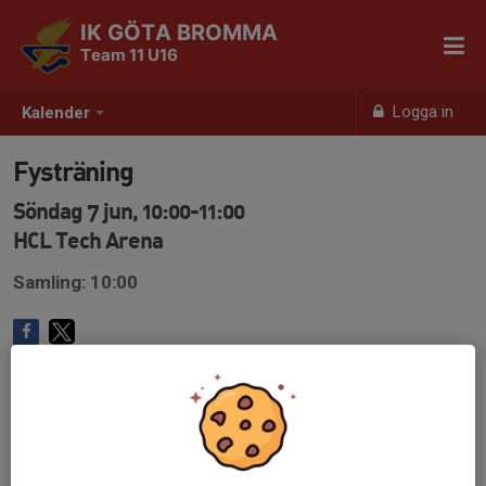
IK GÖTA BROMMA
Team 11 U16
Logga in
Kalender
Fysträning
Söndag 7 jun, 10:00-11:00
HCL Tech Arena
Samling: 10:00