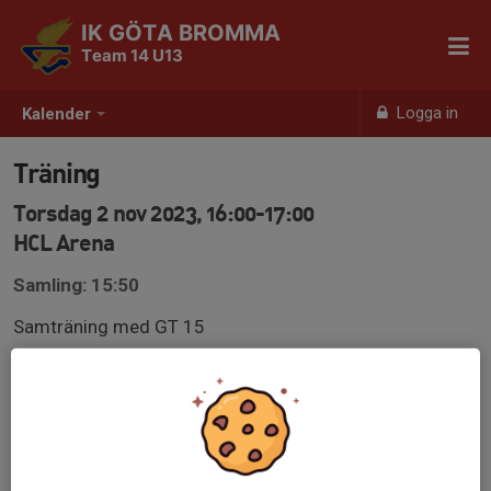
IK GÖTA BROMMA
Team 14 U13
Logga in
Kalender
Träning
Torsdag 2 nov 2023, 16:00-17:00
HCL Arena
Samling: 15:50
Samträning med GT 15