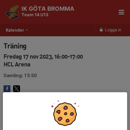
IK GÖTA BROMMA
Team 14 U13
Logga in
Kalender
Träning
Fredag 17 nov 2023, 16:00-17:00
HCL Arena
Samling: 15:50