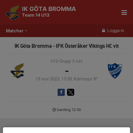
IK GÖTA BROMMA
Team 14 U13
Logga in
Matcher
IK Göta Bromma - IFK Österåker Vikings HC vit
U10 Grupp 3 öst
-
19 nov 2023, 13:50, Kärrtorps IP
Samling 12:50