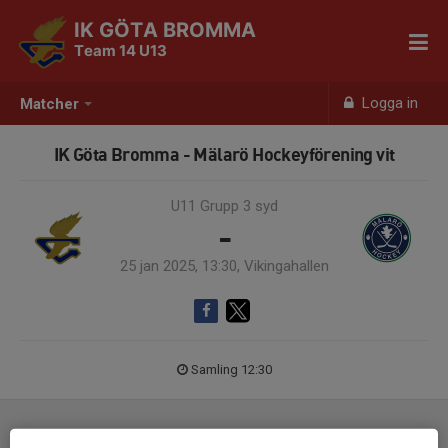
IK GÖTA BROMMA
Team 14 U13
Logga in
Matcher
IK Göta Bromma - Mälarö Hockeyförening vit
U11 Grupp 3 syd
-
25 jan 2025, 13:30, Vikingahallen
Samling 12:30