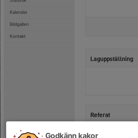
Statistik
Kalender
Bildgalleri
Kontakt
Laguppställning
Referat
Godkänn kakor