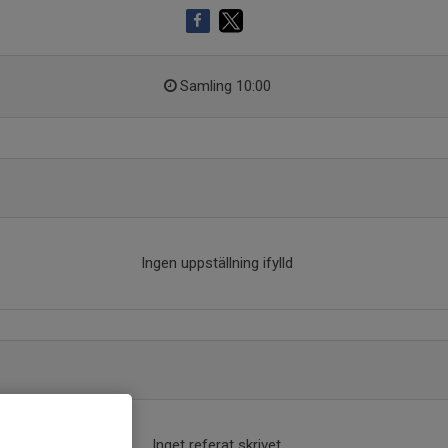
Samling 10:00
Ingen uppställning ifylld
Inget referat skrivet