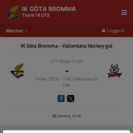
IK GÖTA BROMMA
Team 14 U13
Logga in
Matcher
IK Göta Bromma - Vallentuna Hockey gul
U11 Grupp 3 syd
-
14 dec 2024, 17:45, Vallentuna B-
hall
Samling 16:45