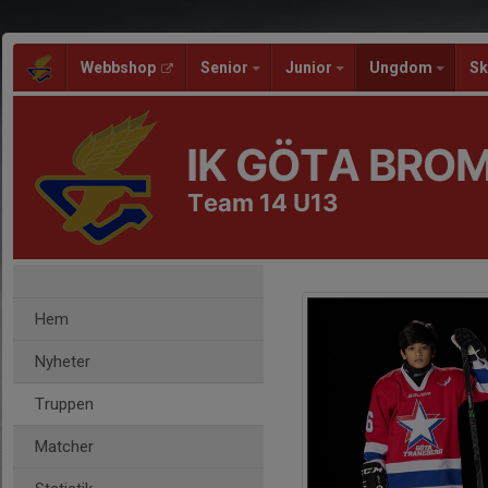
Webbshop
Senior
Junior
Ungdom
Sk
IK GÖTA BRO
Team 14 U13
Hem
Nyheter
Truppen
Matcher