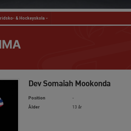
ridsko- & Hockeyskola
MMA
Dev Somaiah Mookonda
Position
-
Ålder
13 år