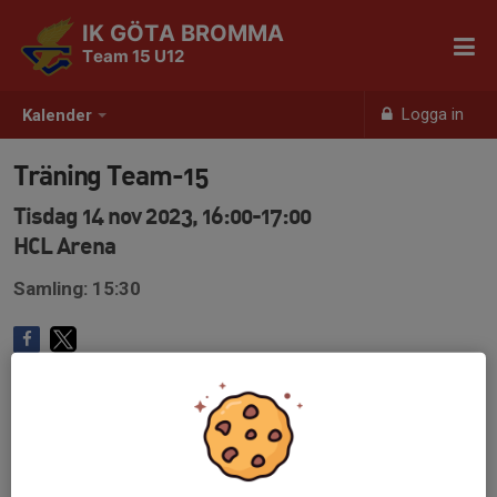
IK GÖTA BROMMA
Team 15 U12
Logga in
Kalender
Träning Team-15
Tisdag 14 nov 2023, 16:00-17:00
HCL Arena
Samling: 15:30