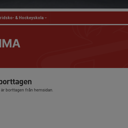
ridsko- & Hockeyskola
MMA
 borttagen
å är borttagen från hemsidan.