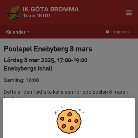
IK GÖTA BROMMA
Team 16 U11
Logga in
Kalender
Poolspel Enebyberg 8 mars
Lördag 8 mar 2025, 17:00-19:00
Enebybergs Ishall
Samling: 16:00
Detta är den faktiska kallelsen för poolspelen 8 mars i
Enebyberg.
Samling 16.00.