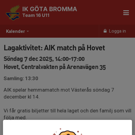
IK GÖTA BROMMA
Team 16 U11
Logga in
Kalender
Lagaktivitet: AIK match på Hovet
Söndag 7 dec 2025, 14:00-17:00
Hovet, Centralvakten på Arenavägen 35
Samling: 13:30
AIK spelar hemmamatch mot Västerås söndag 7
december kl 14.
Vi får gratis biljetter till hela laget och den familj som vill
följa med.
Vi behöver veta hur många biljetter vi ska be om så