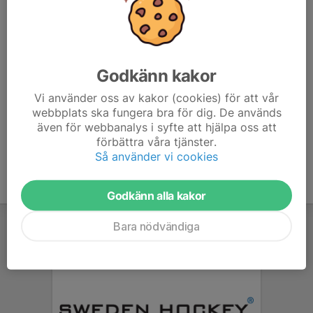
svara på denna kallelsen. Ett svar för barnet och
respektive vuxen. Skriv kommentar hur många extra
biljetter ni vill ha till syskon etc.
Obs! Ni behöver svara senast på tisdag 18 november så
Godkänn kakor
att vi kan kommunicera hur många biljetter vi ska be om.
Vi använder oss av kakor (cookies) för att vår
webbplats ska fungera bra för dig. De används
även för webbanalys i syfte att hjälpa oss att
förbättra våra tjänster.
Så använder vi cookies
Godkänn alla kakor
Bara nödvändiga