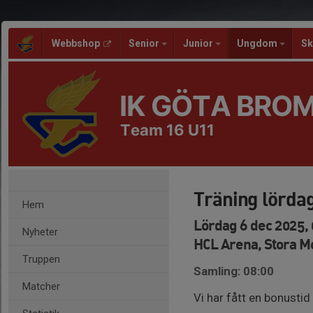
Webbshop
Senior
Junior
Ungdom
Sk
IK GÖTA BRO
Team 16 U11
Träning lörda
Hem
Lördag 6 dec 2025, 
Nyheter
HCL Arena, Stora 
Truppen
Samling: 08:00
Matcher
Vi har fått en bonusti