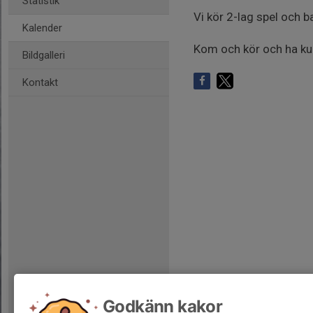
Statistik
Vi kör 2-lag spel och 
Kalender
Kom och kör och ha kul
Bildgalleri
Kontakt
Godkänn kakor