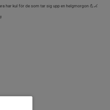
bara har kul för de som tar sig upp en helgmorgon 💪🏒
!