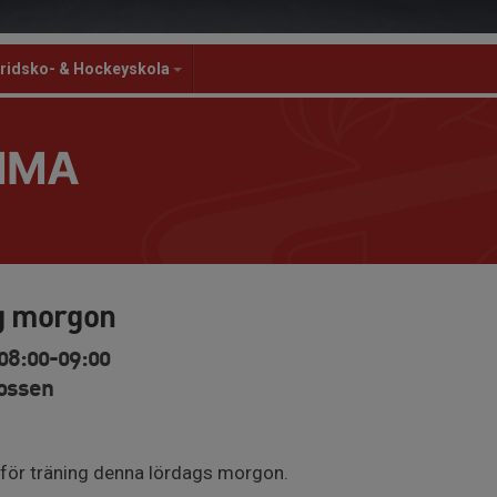
ridsko- & Hockeyskola
MMA
g morgon
08:00-09:00
Mossen
d för träning denna lördags morgon.