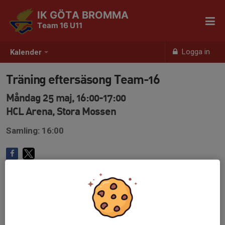
IK GÖTA BROMMA
Team 16 U11
Logga in
Kalender
Träning eftersäsong Team-16
Måndag 25 maj, 16:00-17:00
HCL Arena, Stora Mossen
Samling: 16:00