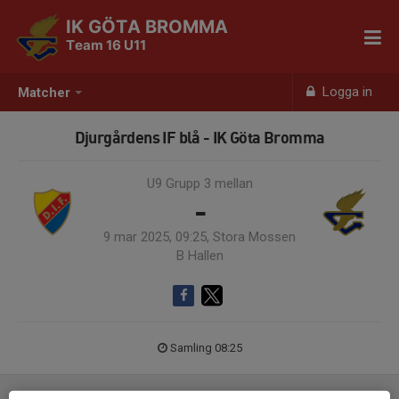
IK GÖTA BROMMA
Team 16 U11
Logga in
Matcher
Djurgårdens IF blå - IK Göta Bromma
U9 Grupp 3 mellan
-
9 mar 2025, 09:25, Stora Mossen
B Hallen
Samling 08:25