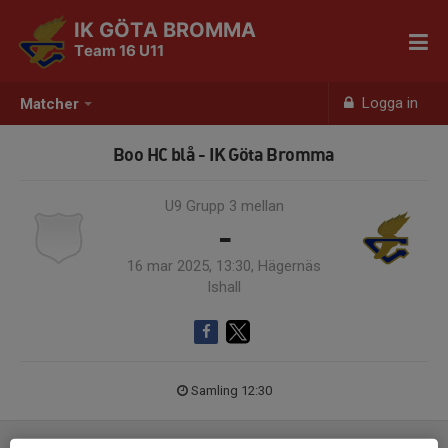
IK GÖTA BROMMA
Team 16 U11
Logga in
Matcher
Boo HC blå - IK Göta Bromma
U9 Grupp 3 mellan
-
16 mar 2025, 13:30, Hägernäs
Ishall
Samling 12:30