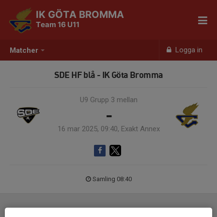
IK GÖTA BROMMA
Team 16 U11
Logga in
Matcher
SDE HF blå - IK Göta Bromma
U9 Grupp 3 mellan
-
16 mar 2025, 09:40, Exakt Annex
Samling 08:40