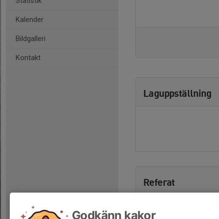
Statistik
Kalender
Bildgalleri
Kontakt
Laguppställning
Referat
Godkänn kakor