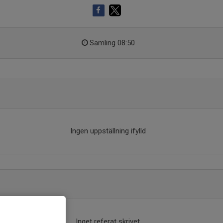
Samling 08:50
Ingen uppställning ifylld
Inget referat skrivet