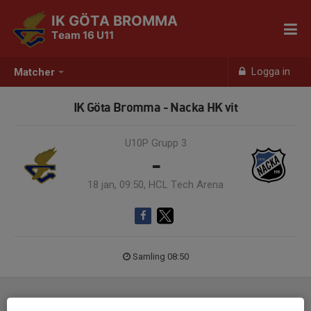
IK GÖTA BROMMA
Team 16 U11
Logga in
Matcher
IK Göta Bromma - Nacka HK vit
U10P Grupp 3
-
18 jan, 09:50, HCL Tech Arena
Samling 08:50