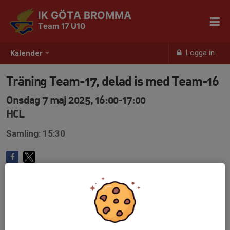
IK GÖTA BROMMA
Team 17 U10
Logga in
Kalender
Träning Team-17, delad is med Team-16
Onsdag 7 maj 2025, 16:00-17:00
HCL
Samling: 15:30