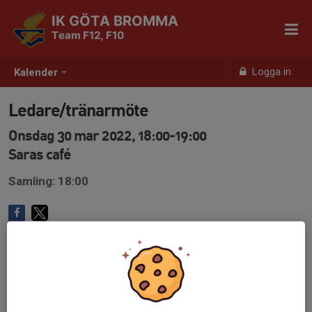
IK GÖTA BROMMA
Team F12, F10
Logga in
Kalender
Ledare/tränarmöte
Onsdag 30 mar 2022, 18:00-19:00
Saras café
Samling: 18:00