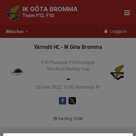
IK GÖTA BROMMA
Team F12, F10
Logga in
Matcher
Värmdö HC - IK Göta Bromma
F10 Poolspel, F10 Poolspel
Stockhol Hockey Cup
-
20 mar 2022, 13:00, Kärrtorps IP
Samling 12:00