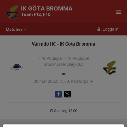
IK GÖTA BROMMA
Team F12, F10
Logga in
Matcher
Värmdö HC - IK Göta Bromma
F10 Poolspel, F10 Poolspel
Stockhol Hockey Cup
-
20 mar 2022, 13:00, Kärrtorps IP
Samling 12:00