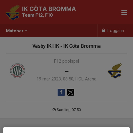
IK GÖTA BROMMA
Team F12, F10
Logga in
Matcher
Väsby IK HK - IK Göta Bromma
F12 poolspel
-
19 mar 2023, 08:50, HCL Arena
Samling 07:50