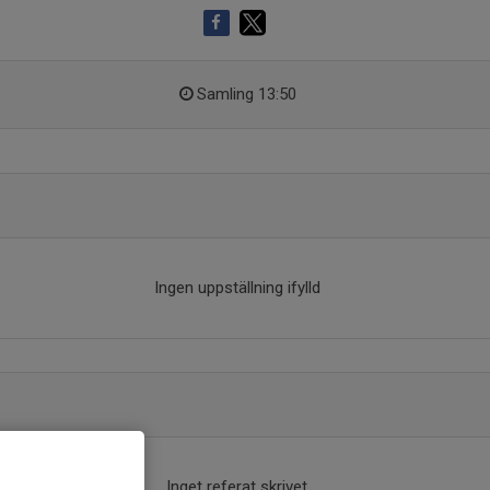
Samling 13:50
Ingen uppställning ifylld
Inget referat skrivet