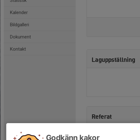
Statistik
Kalender
Bildgalleri
Dokument
Kontakt
Laguppställning
Referat
Godkänn kakor