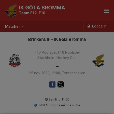
IK GÖTA BROMMA
Team F12, F10
Logga in
Matcher
Brinkens IF - IK Göta Bromma
F10 Poolspel, F10 Poolspel
Stockholm Hockey Cup
-
25 nov 2023, 12:00, Fontanahallen
Samling 11:00
INSTÄLLD pga många sjuka