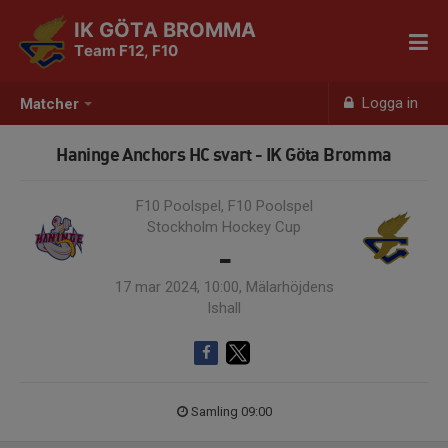
IK GÖTA BROMMA
Team F12, F10
Logga in
Matcher
Haninge Anchors HC svart - IK Göta Bromma
F10 Poolspel, F10 Poolspel
Stockholm Hockey Cup
-
17 mar 2024, 10:00, Mälarhöjdens
Ishall
Samling 09:00