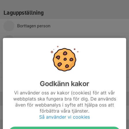
Laguppställning
Borttagen person
33. Agnes Pettersson
10. Elwa Albihn
21. Hanna Sättare
Godkänn kakor
32. Mira Baranova
Vi använder oss av kakor (cookies) för att vår
webbplats ska fungera bra för dig. De används
Ledare
även för webbanalys i syfte att hjälpa oss att
förbättra våra tjänster.
Patrik Svensson
Huvudtränare F12
Så använder vi cookies