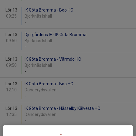
Lör 13
IK Göta Bromma - Boo HC
09:25
Björknäs Ishall
-
Lör 13
Djurgårdens IF - IK Göta Bromma
09:50
Björknäs Ishall
-
Lör 13
IK Göta Bromma - Värmdö HC
09:50
Björknäs Ishall
-
Lör 13
IK Göta Bromma - Boo HC
12:10
Danderydsvallen
-
Lör 13
IK Göta Bromma - Hässelby Kälvesta HC
12:35
Danderydsvallen
-
Lör 13
SDE HF - IK Göta Bromma