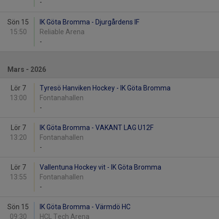
-
Sön 15
IK Göta Bromma - Djurgårdens IF
15:50
Reliable Arena
-
Mars - 2026
Lör 7
Tyresö Hanviken Hockey - IK Göta Bromma
13:00
Fontanahallen
-
Lör 7
IK Göta Bromma - VAKANT LAG U12F
13:20
Fontanahallen
-
Lör 7
Vallentuna Hockey vit - IK Göta Bromma
13:55
Fontanahallen
-
Sön 15
IK Göta Bromma - Värmdö HC
09:30
HCL Tech Arena