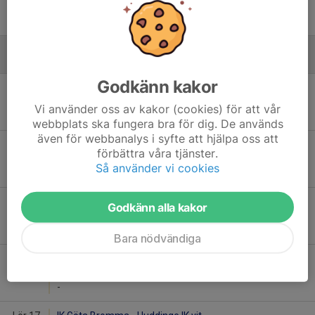
13:00
Danderydsvallen
-
Januari - 2026
Godkänn kakor
Lör 10
IK Göta Bromma - Värmdö HC
11:55
Ekhallen
Vi använder oss av kakor (cookies) för att vår
-
webbplats ska fungera bra för dig. De används
även för webbanalys i syfte att hjälpa oss att
Lör 10
IK Göta Bromma - Spånga IS IK
förbättra våra tjänster.
12:20
Ekhallen
Så använder vi cookies
-
Lör 10
Vallentuna Hockey vit - IK Göta Bromma
Godkänn alla kakor
12:45
Ekhallen
-
Bara nödvändiga
Lör 17
SDE HF - IK Göta Bromma
09:00
Danderydsvallen
-