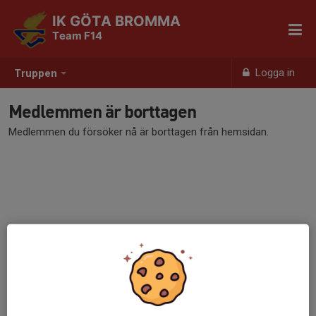
IK GÖTA BROMMA
Team F14
Logga in
Truppen
Medlemmen är borttagen
Medlemmen du försöker nå är borttagen från hemsidan.