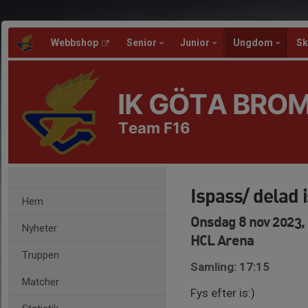
Webbshop
Senior
Junior
Ungdom
Sk
IK GÖTA BRO
Team F16
Ispass/ delad 
Hem
Onsdag 8 nov 2023, 
Nyheter
HCL Arena
Truppen
Samling: 17:15
Matcher
Fys efter is:)