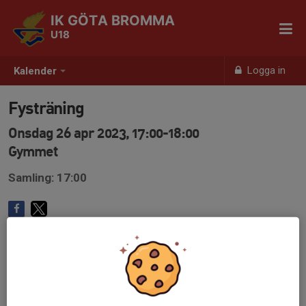
IK GÖTA BROMMA
U18
Logga in
Kalender
Fysträning
Onsdag 26 apr 2023, 17:00-18:00
Gymmet
Samling: 17:00