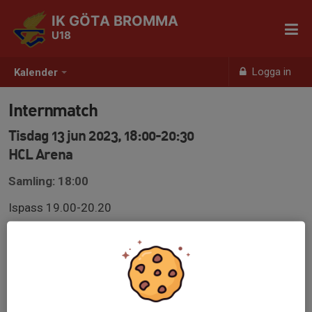
IK GÖTA BROMMA
U18
Logga in
Kalender
Internmatch
Tisdag 13 jun 2023, 18:00-20:30
HCL Arena
Samling: 18:00
Ispass 19.00-20.20