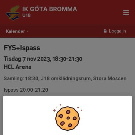
IK GÖTA BROMMA
U18
Logga in
Kalender
FYS+Ispass
Tisdag 7 nov 2023, 18:30-21:30
HCL Arena
Samling: 18:30, J18 omklädningsrum, Stora Mossen
Ispass 20.00-21.20