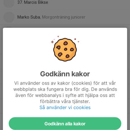
37. Marcis Bikse
Marko Suba
, Morgonträning juniorer
18. Oscar Öhrn
20. Oskar Karlsson
8. Samuel Habte
Godkänn kakor
51. Victor Klärre
, Team 05
Vi använder oss av kakor (cookies) för att vår
webbplats ska fungera bra för dig. De används
4. Vilhelm Ångman
även för webbanalys i syfte att hjälpa oss att
förbättra våra tjänster.
7. Walter Bjelkenstedt
Så använder vi cookies
27. William Hedman
Godkänn alla kakor