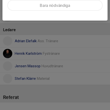
5. William Olovsson
Bara nödvändiga
9. Yehor Trypolskyi
Ledare
Adrian Elefalk
Ass. Tränare
Henrik Karlström
Fystränare
Jensen Massop
Huvudtränare
Stefan Klärre
Material
Referat