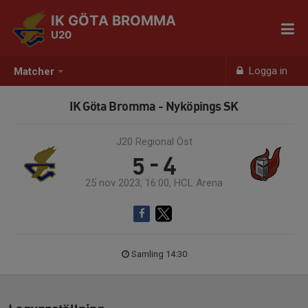
IK GÖTA BROMMA
U20
Logga in
Matcher
IK Göta Bromma - Nyköpings SK
J20 Regional Öst
5 - 4
25 nov 2023, 16:00, HCL Arena
Samling 14:30