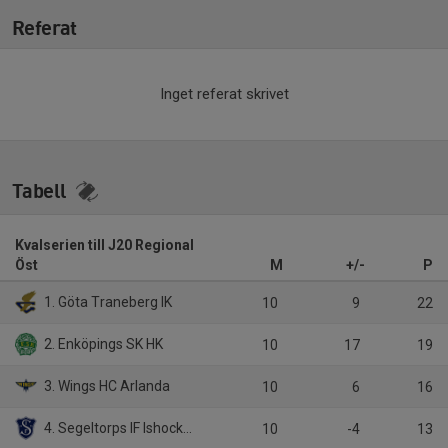
Referat
Inget referat skrivet
Tabell
Kvalserien till J20 Regional
Öst
M
+/-
P
1. Göta Traneberg IK
10
9
22
2. Enköpings SK HK
10
17
19
3. Wings HC Arlanda
10
6
16
4. Segeltorps IF Ishockeyförening
10
-4
13