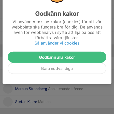
Godkänn kakor
11. Viktors Klabis
Vi använder oss av kakor (cookies) för att vår
27. William Hedman
, A-lag
webbplats ska fungera bra för dig. De används
även för webbanalys i syfte att hjälpa oss att
förbättra våra tjänster.
9. Yehor Trypolskyi
Så använder vi cookies
Ledare
Godkänn alla kakor
Jensen Massop
Huvudtränare
Bara nödvändiga
Lena Fondelius
Lagledare/materialare
Marcus Strandberg
Assisterande tränare
Stefan Klärre
Material