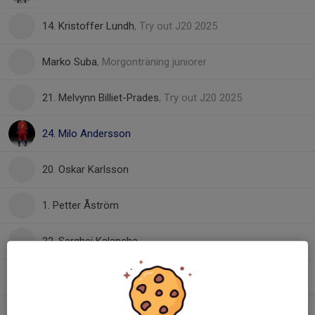
14. Kristoffer Lundh
, Try out J20 2025
Marko Suba
, Morgonträning juniorer
21. Melvynn Billiet-Prades
, Try out J20 2025
24. Milo Andersson
20. Oskar Karlsson
1. Petter Åström
22. Serghei Kalancha
2. Simon Åström
3. Viktor Bergnäs