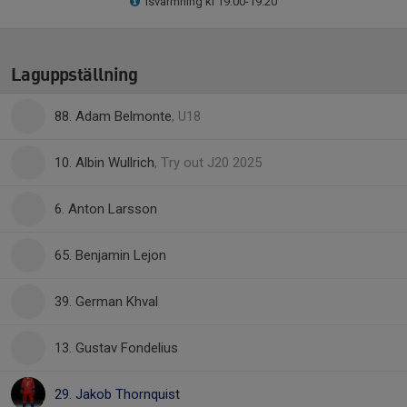
Isvärmning kl 19.00-19.20
Laguppställning
88. Adam Belmonte
, U18
10. Albin Wullrich
, Try out J20 2025
6. Anton Larsson
65. Benjamin Lejon
39. German Khval
13. Gustav Fondelius
29. Jakob Thornquist