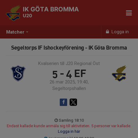
IK GÖTA BROMMA
U20
Logga in
Matcher
Segeltorps IF Ishockeyförening - IK Göta Bromma
Kvalserien till J20 Regional Öst
5 - 4
EF
26 mar 2025, 19:40,
Segeltorpshallen
Samling 18:10
Endast kallade kunde anmäla sig till aktiviteten. 5 personer var kallade.
Logga in här