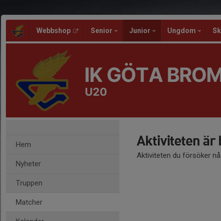
Webbshop
Senior
Junior
Ungdom
Sk
IK GÖTA BRO
U20
Aktiviteten är
Hem
Aktiviteten du försöker n
Nyheter
Truppen
Matcher