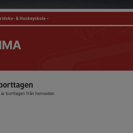
ridsko- & Hockeyskola
MMA
 borttagen
å är borttagen från hemsidan.