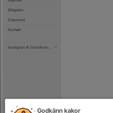
Kalender
Bildgalleri
Dokument
Kontakt
Instagram IK Göta Bromma
Godkänn kakor