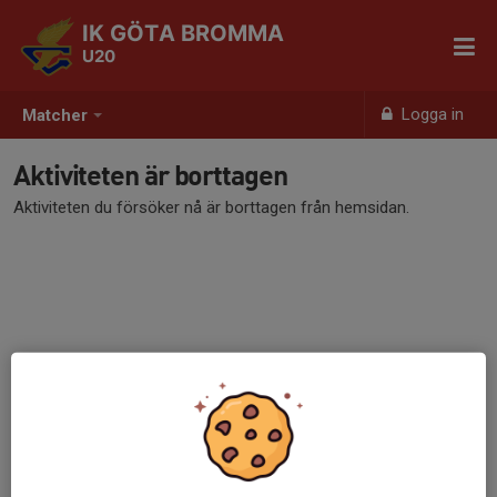
IK GÖTA BROMMA
U20
Logga in
Matcher
Aktiviteten är borttagen
Aktiviteten du försöker nå är borttagen från hemsidan.