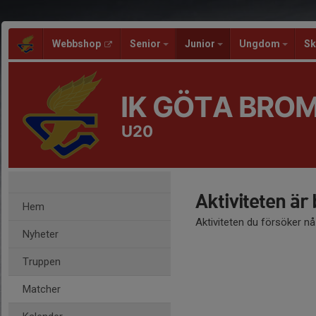
Webbshop
Senior
Junior
Ungdom
Sk
IK GÖTA BRO
U20
Aktiviteten är
Hem
Aktiviteten du försöker n
Nyheter
Truppen
Matcher