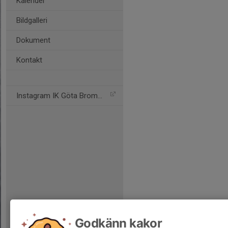
Kalender
Bildgalleri
Dokument
Kontakt
Instagram IK Göta Bromma
Godkänn kakor