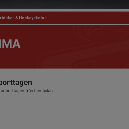
ridsko- & Hockeyskola
MMA
 borttagen
å är borttagen från hemsidan.