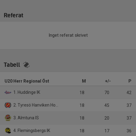
Referat
Inget referat skrivet
Tabell
U20 Herr Regional Öst
M
+/-
P
1. Huddinge IK
18
70
42
2. Tyresö Hanviken Hockey
18
45
37
3. Almtuna IS
18
20
37
4. Flemingsbergs IK
18
17
36