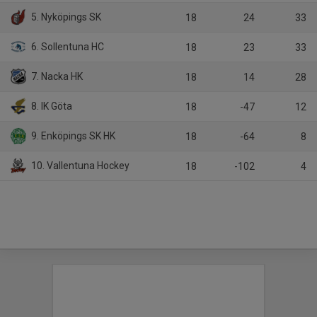
5. Nyköpings SK
18
24
33
6. Sollentuna HC
18
23
33
7. Nacka HK
18
14
28
8. IK Göta
18
-47
12
9. Enköpings SK HK
18
-64
8
10. Vallentuna Hockey
18
-102
4