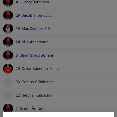
41. Henry Bergholm
29. Jakob Thornquist
90. Max Olsson
, U18
24. Milo Andersson
8. Oliver Svärd Sörman
20. Oskar Karlsson
, A-lag
30. Pontus Grünberger
22. Serghei Kalancha
2. Simon Åström