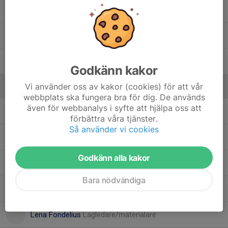
3. Viktor Bergnäs
55. William Ekström
9. Yehor Trypolskyi
Godkänn kakor
Vi använder oss av kakor (cookies) för att vår
Ledare
webbplats ska fungera bra för dig. De används
även för webbanalys i syfte att hjälpa oss att
Alexandre Patchev
Huvudtränare
förbättra våra tjänster.
Så använder vi cookies
Daniel Thompson
Assisterande tränare
Godkänn alla kakor
Daren Patchev
Assisterande tränare
Bara nödvändiga
Jenny Anderson
Lagledare/materialare
Lena Fondelius
Lagledare/materialare