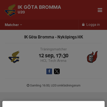
IK GÖTA BROMMA
U20
Logga in
Matcher
IK Göta Bromma - Nyköpings HK
Träningsmatcher
12 sep, 17:30
HCL Tech Arena
Samling 16:00, U20 omklädningsrum
Laguppställning