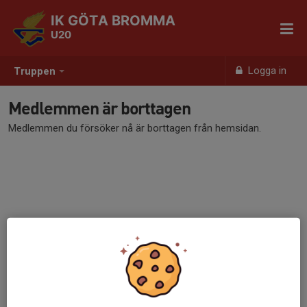
IK GÖTA BROMMA
U20
Logga in
Truppen
Medlemmen är borttagen
Medlemmen du försöker nå är borttagen från hemsidan.