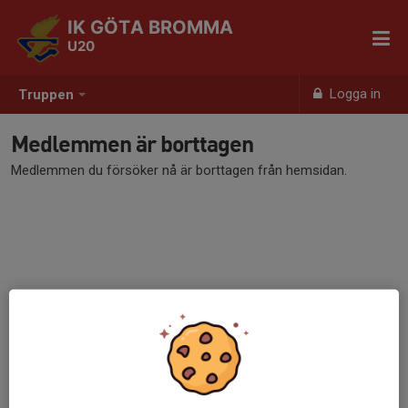
IK GÖTA BROMMA
U20
Logga in
Truppen
Medlemmen är borttagen
Medlemmen du försöker nå är borttagen från hemsidan.