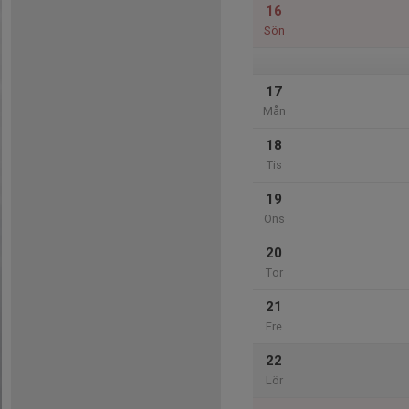
16
Sön
17
Mån
18
Tis
19
Ons
20
Tor
21
Fre
22
Lör