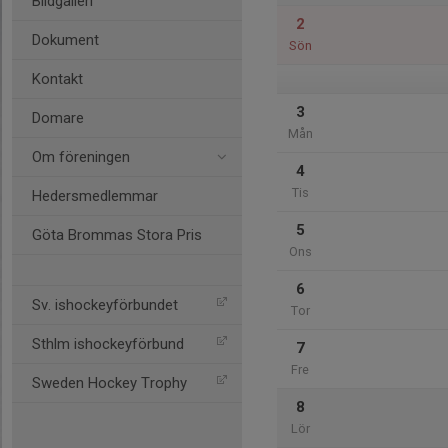
Bildgalleri
2
Dokument
Sön
Kontakt
3
Domare
Mån
Om föreningen
4
Tis
Hedersmedlemmar
5
Göta Brommas Stora Pris
Ons
6
Sv. ishockeyförbundet
Tor
Sthlm ishockeyförbund
7
Fre
Sweden Hockey Trophy
8
Lör