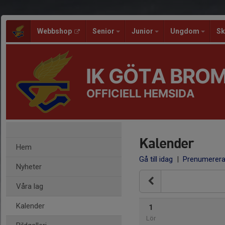
Webbshop
Senior
Junior
Ungdom
Sk
IK GÖTA BRO
OFFICIELL HEMSIDA
Kalender
Hem
Gå till idag
|
Prenumerer
Nyheter
Våra lag
Kalender
1
Lör