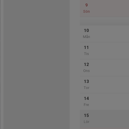
9
Sön
10
Mån
11
Tis
12
Ons
13
Tor
14
Fre
15
Lör