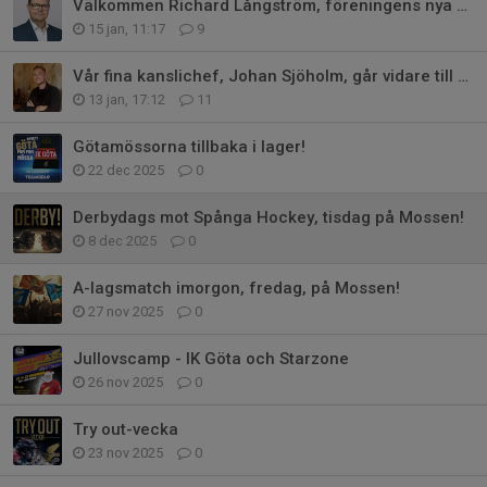
Välkommen Richard Långström, föreningens nya Kanslichef!
15 jan, 11:17
9
Vår fina kanslichef, Johan Sjöholm, går vidare till nya spännande äventyr!
13 jan, 17:12
11
Götamössorna tillbaka i lager!
22 dec 2025
0
Derbydags mot Spånga Hockey, tisdag på Mossen!
8 dec 2025
0
A-lagsmatch imorgon, fredag, på Mossen!
27 nov 2025
0
Jullovscamp - IK Göta och Starzone
26 nov 2025
0
Try out-vecka
23 nov 2025
0