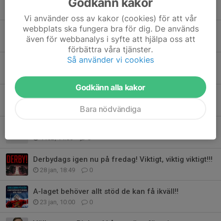
Godkänn kakor
20 apr, 14:19
3
Vi använder oss av kakor (cookies) för att vår
webbplats ska fungera bra för dig. De används
Märta Palm uttagen i U16 landslaget
även för webbanalys i syfte att hjälpa oss att
7 apr, 20:11
6
förbättra våra tjänster.
Så använder vi cookies
Sommarhockeyskola 2026
23 feb, 20:05
0
Godkänn alla kakor
OS hockey på Mossen
14 feb, 17:12
9
Bara nödvändiga
Klubben söker en revisor
4 feb, 14:06
0
Derbydags igen nu på fredag! Viktigt, viktig viktigt!!!
28 jan, 18:49
0
A-laget behöver allt stöd de kan få ikväll!!
23 jan, 10:00
0