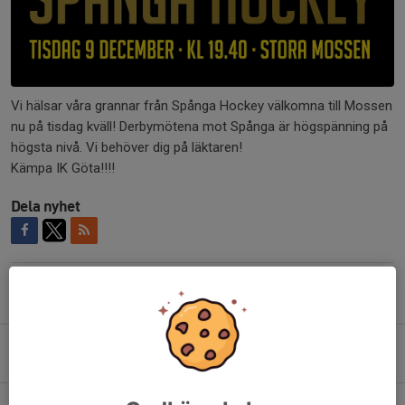
Vi hälsar våra grannar från Spånga Hockey välkomna till Mossen
nu på tisdag kväll! Derbymötena mot Spånga är högspänning på
högsta nivå. Vi behöver dig på läktaren!
Kämpa IK Göta!!!!
Dela nyhet
Tidigare nyheter
Open Ice - Lördag 8/8 och Söndag 9/8
Igår, 14:57
0
Ny målvaktstränare