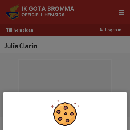
IK GÖTA BROMMA
OFFICIELL HEMSIDA
Logga in
Till hemsidan
Julia Clarin
Titel
Ledamot