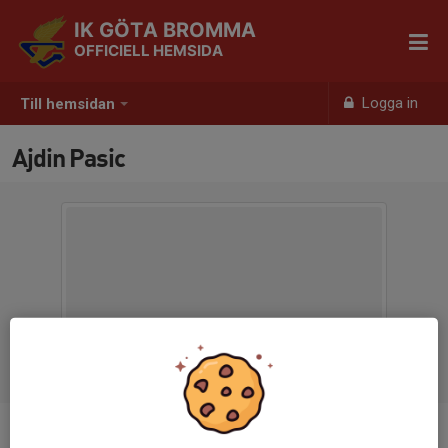
IK GÖTA BROMMA
OFFICIELL HEMSIDA
Logga in
Till hemsidan
Ajdin Pasic
Titel
Ledamot